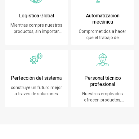
Logística Global
Automatización
mecánica
Mientras compre nuestros
productos, sin importar
Comprometidos a hacer
dónde se encuentre, le
que el trabajo de
brindaremos el mejor
construcción sea más fácil,
servicio de logística
rápido y seguro
Perfección del sistema
Personal técnico
profesional
construye un futuro mejor
a través de soluciones
Nuestros empleados
sostenibles e innovadoras.
ofrecen productos,
sistemas, software y
servicios líderes en
tecnología a nuestros
clientes