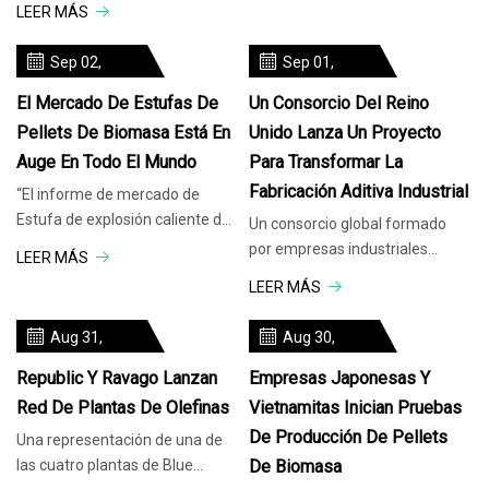
LEER MÁS
departamentos de bomberos
para extinguir un gran incend
Sep 02,
Sep 01,
2023
2023
El Mercado De Estufas De
Un Consorcio Del Reino
Pellets De Biomasa Está En
Unido Lanza Un Proyecto
Auge En Todo El Mundo
Para Transformar La
Fabricación Aditiva Industrial
“El informe de mercado de
Estufa de explosión caliente de
Un consorcio global formado
pellets de biomasa se centró en
por empresas industriales
LEER MÁS
el análisis integral de la
líderes como Evo3D, Rolls-
LEER MÁS
actualidad y las perspectivas de
Royce, Filamentive, AI Build y
la industria de Estufa de
Baker Hughes ha iniciado un
Aug 31,
Aug 30,
explosión caliente de pellets de
proyecto con el objetivo de
2023
2023
biomasa. Este informe es una
transformar el aditivo industrial
Republic Y Ravago Lanzan
Empresas Japonesas Y
consolidación de la primaria.
del Reino Unido.
Red De Plantas De Olefinas
Vietnamitas Inician Pruebas
De Producción De Pellets
Una representación de una de
las cuatro plantas de Blue
De Biomasa