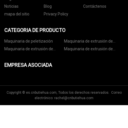
Noticias
Blog
Contáctenos
mapa del sitio
Privacy Policy
CATEGORIA DE PRODUCTO
Maquinaria de peletización
Maquinaria de extrusión de
tubos
Maquinaria de extrusión de
Maquinaria de extrusión de
láminas
perfiles
EMPRESA ASOCIADA
Copyright © es.cnbutiehua.com, Todos los derechos reservados. Correo
electrónico:
rachel@cnbutiehua.com