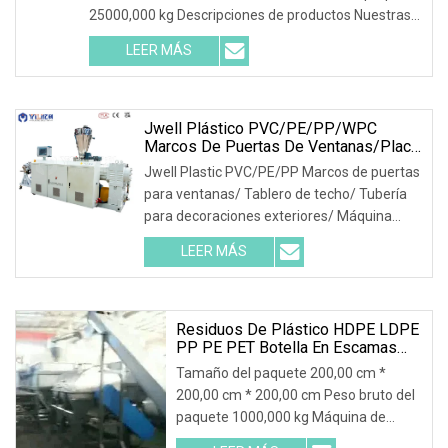
25000,000 kg Descripciones de productos Nuestras
ventajas Taller Procesamiento Control de calidad
LEER MÁS
Servicio global y capacitación Embalaje y
Jwell Plástico PVC/PE/PP/WPC
Marcos De Puertas De Ventanas/placa
De
Jwell Plastic PVC/PE/PP Marcos de puertas
Techo/paneles/zócalos/tubo/láminas
para ventanas/ Tablero de techo/ Tubería
De Película/máquina De Extrusión De
para decoraciones exteriores/ Máquina
Tubos
para fabricar perfiles de extrusión Línea de
LEER MÁS
extrusión de perfiles de PVC de alta
velocidad Aplicación: Extrusión de perfiles
de la serie YF
Residuos De Plástico HDPE LDPE
PP PE PET Botella En Escamas
Película Bolsas Tejidas Trituración
Tamaño del paquete 200,00 cm *
Lavado Línea De Reciclaje Planta
200,00 cm * 200,00 cm Peso bruto del
De Peletización Granuladora
paquete 1000,000 kg Máquina de
Máquina De Granulación
reciclaje de botellas de PP PE 1.