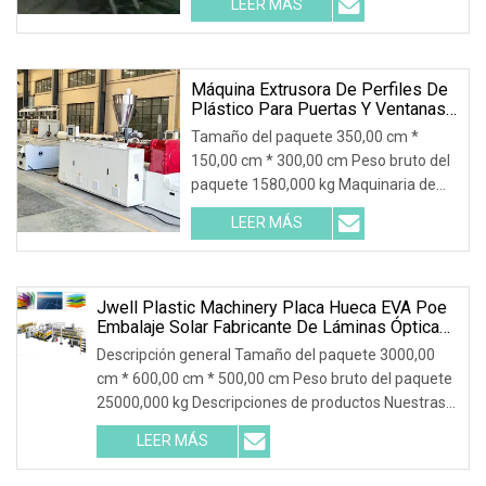
LEER MÁS
Descripción del producto • Esta
máquina de reciclaje de plástico está
diseñada y fabricada por MOOGE
Máquina Extrusora De Perfiles De
Plástico Para Puertas Y Ventanas
De UPVC/PVC/marco De
Tamaño del paquete 350,00 cm *
Puerta/panel De Techo
150,00 cm * 300,00 cm Peso bruto del
paquete 1580,000 kg Maquinaria de
extrusión de perfiles de puertas y
LEER MÁS
ventanas de UPVC/PVC Línea de
producción de paneles de
techo/paneles de pared de PVC Marco
de puerta/puerta de WPC/PVC
Jwell Plastic Machinery Placa Hueca EVA Poe
Embalaje Solar Fabricante De Láminas Ópticas
Y Proveedor De Máquinas Para Fabricar
Descripción general Tamaño del paquete 3000,00
Extrusiones De
cm * 600,00 cm * 500,00 cm Peso bruto del paquete
Tableros/películas/tuberías/perfiles/reciclaje
25000,000 kg Descripciones de productos Nuestras
ventajas Taller Procesamiento Control de calidad
LEER MÁS
Servicio global y capacitación Embalaje y