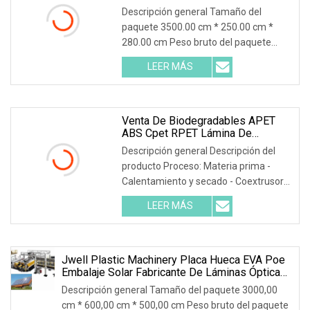
Theromofroming Máquina De
Descripción general Tamaño del
Extrusión De Láminas En Rollo
paquete 3500.00 cm * 250.00 cm *
280.00 cm Peso bruto del paquete
15000.000 kg Descripción del producto
LEER MÁS
Máquina extrusora de láminas de
plástico / PP PS Theromofroming Roll
Sheet Extrusion Machine Video:
Venta De Biodegradables APET
ABS Cpet RPET Lámina De
Plástico Tubo Extrusor De Tornillo
Descripción general Descripción del
De Tubo Máquina Formadora De
producto Proceso: Materia prima -
Vacío Para Equipaje/máquina De
Calentamiento y secado - Coextrusora
Extrusión De Termoformado De
Maletas
y forma - enfriamiento y transporte -
LEER MÁS
corte y acabado de láminas
Característica de la máquina: La
máquina extrusora de láminas de una
línea de ABS es capaz de
Jwell Plastic Machinery Placa Hueca EVA Poe
Embalaje Solar Fabricante De Láminas Ópticas
Y Proveedor De Máquinas Para Fabricar
Descripción general Tamaño del paquete 3000,00
Extrusiones De
cm * 600,00 cm * 500,00 cm Peso bruto del paquete
Tableros/películas/tuberías/perfiles/reciclaje