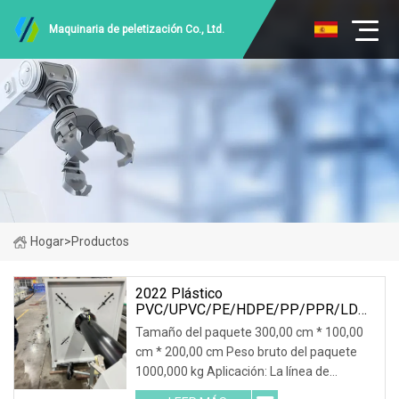
Maquinaria de peletización Co., Ltd.
Hogar
>
Productos
2022 Plástico
PVC/UPVC/PE/HDPE/PP/PPR/LDPE
Manguera De Agua/Tubo De Cable De
Tamaño del paquete 300,00 cm * 100,00
Conducto Eléctrico/Perfil De
cm * 200,00 cm Peso bruto del paquete
Ventana/Extrusora De Paneles De
1000,000 kg Aplicación: La línea de
Pared/Extrusión/Precio De La
Máquina De Extrusión
extrusión de tubos de plástico PE se utiliza