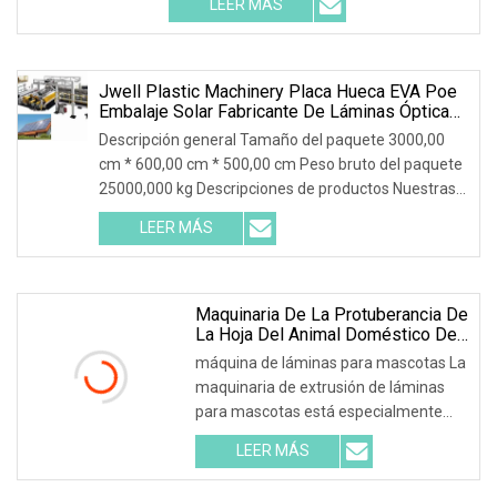
LEER MÁS
principalmente en la producción de
drenaje agrícola, suministro de agua y
cables.
Jwell Plastic Machinery Placa Hueca EVA Poe
Embalaje Solar Fabricante De Láminas Ópticas
Y Proveedor De Máquinas Para Fabricar
Descripción general Tamaño del paquete 3000,00
Extrusiones De
cm * 600,00 cm * 500,00 cm Peso bruto del paquete
Tableros/películas/tuberías/perfiles/reciclaje
25000,000 kg Descripciones de productos Nuestras
ventajas Taller Procesamiento Control de calidad
LEER MÁS
Servicio global y capacitación Embalaje y
Maquinaria De La Protuberancia De
La Hoja Del Animal Doméstico De
La Máquina De La Hoja Del Animal
máquina de láminas para mascotas La
Doméstico De La Anchura De
maquinaria de extrusión de láminas
1500m M
para mascotas está especialmente
diseñada para láminas mono de PET
LEER MÁS
para la industria del embalaje. La
tecnología de "extrusión de un solo