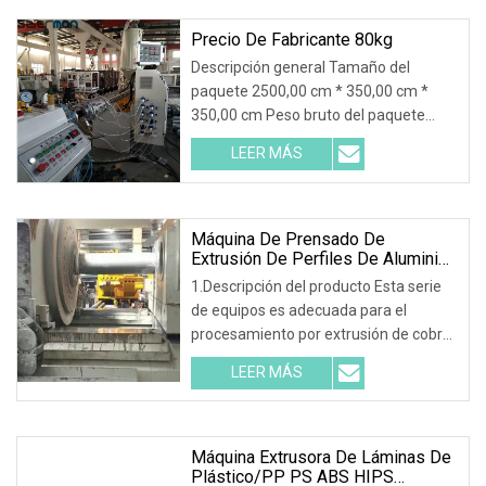
tornillo con sistema deshumidificador
de bajo punto de rocío" para
Precio De Fabricante 80kg
Descripción general Tamaño del
paquete 2500,00 cm * 350,00 cm *
350,00 cm Peso bruto del paquete
19000,000 kg Descripción del producto
LEER MÁS
máquina para fabricar tubos,
extrusora, máquina, línea, equipo, línea
de producción de tubos, tubo de pe
Máquina De Prensado De
Extrusión De Perfiles De Aluminio
De Calidad Europea
1.Descripción del producto Esta serie
de equipos es adecuada para el
procesamiento por extrusión de cobre,
litio, zinc, aluminio, magnesio, plomo y
LEER MÁS
otros metales y sus aleaciones, y
puede producir diversos
Máquina Extrusora De Láminas De
Plástico/PP PS ABS HIPS