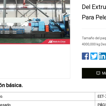
Del Extr
Para Pele
Tamaño del paqu
4000,000 kg Des
M
ón básica.
o.
EET-
cesado
PÁG