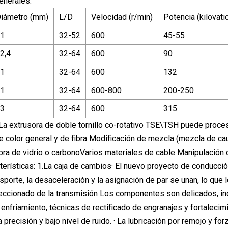
enerales:
iámetro (mm)
L/D
Velocidad (r/min)
Potencia (kilovati
1
32-52
600
45-55
2,4
32-64
600
90
1
32-64
600
132
1
32-64
600-800
200-250
3
32-64
600
315
: La extrusora de doble tornillo co-rotativo TSE\TSH puede proce
 color general y de fibra Modificación de mezcla (mezcla de cau
bra de vidrio o carbonoVarios materiales de cable Manipulación
terísticas: 1.La caja de cambios· El nuevo proyecto de conducción
sporte, la desaceleración y la asignación de par se unan, lo que 
leccionado de la transmisión Los componentes son delicados, in
nfriamiento, técnicas de rectificado de engranajes y fortalecimie
ta precisión y bajo nivel de ruido. · La lubricación por remojo y f