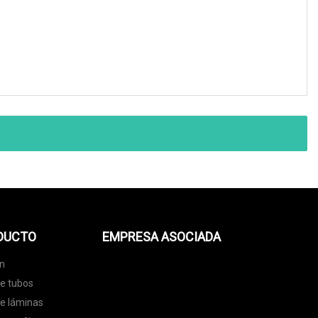
ODUCTO
EMPRESA ASOCIADA
ón
de tubos
de láminas