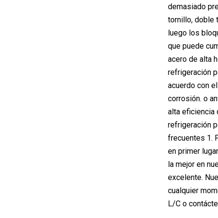
demasiado pres
tornillo, doble
luego los bloq
que puede cump
acero de alta 
refrigeración 
acuerdo con el 
corrosión. o a
alta eficienci
refrigeración p
frecuentes 1. 
en primer luga
la mejor en nu
excelente. Nue
cualquier mome
L/C o contácte