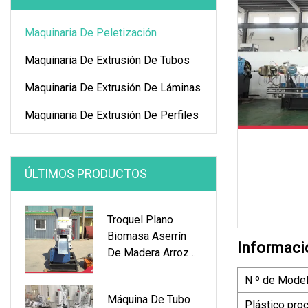
Maquinaria De Peletización
Maquinaria De Extrusión De Tubos
Maquinaria De Extrusión De Láminas
Maquinaria De Extrusión De Perfiles
ÚLTIMOS PRODUCTOS
Troquel Plano
Biomasa Aserrín
Informaci
De Madera Arroz
Maní Cáscara De
N º de Model
Coco Paja Tallos
Máquina De Tubo
De Hierba
Plástico pro