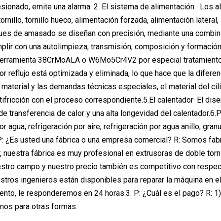
ionado, emite una alarma. 2. El sistema de alimentación · Los 
 tornillo, tornillo hueco, alimentación forzada, alimentación latera
ues de amasado se diseñan con precisión, mediante una combinac
lir con una autolimpieza, transmisión, composición y formación de
herramienta 38CrMoALA o W6Mo5Cr4V2 por especial tratamiento térm
por reflujo está optimizada y eliminada, lo que hace que la difer
material y las demandas técnicas especiales, el material del cili
ntifricción con el proceso correspondiente.5.El calentador· El di
a de transferencia de calor y una alta longevidad del calentador.
or agua, refrigeración por aire, refrigeración por agua anillo, gra
P: ¿Es usted una fábrica o una empresa comercial? R: Somos fabr
r, nuestra fábrica es muy profesional en extrusoras de doble tor
estro campo y nuestro precio también es competitivo con respec
stros ingenieros están disponibles para reparar la máquina en el
nto, le responderemos en 24 horas.3. P: ¿Cuál es el pago? R: 1)
nos para otras formas.