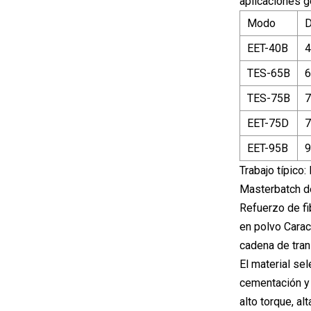
aplicaciones g
Modo
D
EET-40B
4
TES-65B
6
TES-75B
7
EET-75D
7
EET-95B
9
Trabajo típico
Masterbatch de
Refuerzo de fi
en polvo Carac
cadena de tran
El material se
cementación y e
alto torque, al