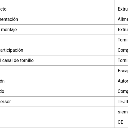
ucto
Extru
mentación
Alime
e montaje
Extr
Torni
articipación
Comp
 canal de tornillo
Torni
Esca
ión
Auto
do
Comp
versor
TEJI
siem
CE