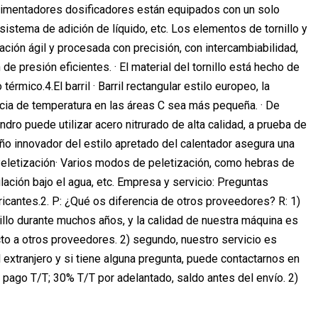
alimentadores dosificadores están equipados con un solo
l, sistema de adición de líquido, etc. Los elementos de tornillo y
ión ágil y procesada con precisión, con intercambiabilidad,
 presión eficientes. · El material del tornillo está hecho de
ico.4.El barril · Barril rectangular estilo europeo, la
encia de temperatura en las áreas C sea más pequeña. · De
ndro puede utilizar acero nitrurado de alta calidad, a prueba de
seño innovador del estilo apretado del calentador asegura una
6.Peletización· Varios modos de peletización, como hebras de
nulación bajo el agua, etc. Empresa y servicio: Preguntas
icantes.2. P: ¿Qué os diferencia de otros proveedores? R: 1)
nillo durante muchos años, y la calidad de nuestra máquina es
to a otros proveedores. 2) segundo, nuestro servicio es
 extranjero y si tiene alguna pregunta, puede contactarnos en
 pago T/T; 30% T/T por adelantado, saldo antes del envío. 2)