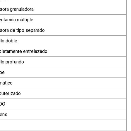
sora granuladora
ntación múltiple
usora de tipo separado
llo doble
letamente entrelazado
llo profundo
pe
mático
uterizado
DO
ens