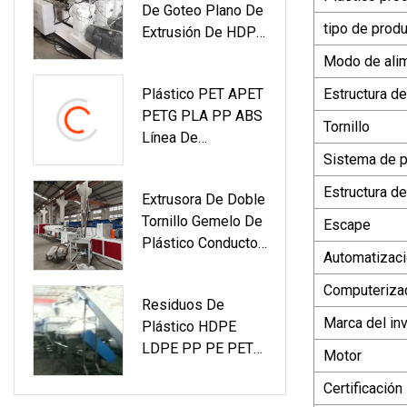
De Goteo Plano De
Combustible De
tipo de prod
Extrusión De HDPE
Afeitado Molino De
De Fábrica De
Pellets Prensa
Modo de ali
China Para Riego
Maker Máquina
Plástico PET APET
Estructura d
Peletizadora Para
PETG PLA PP ABS
Precio De Venta
Tornillo
Línea De
Producción De
Sistema de p
Extrusión De
Estructura del
Extrusora De Doble
Láminas Embalaje
Tornillo Gemelo De
Termoformado
Escape
Plástico Conducto
Máquina Para
Automatizac
Eléctrico
Fabricar Láminas
Suministro De Agua
De
Computeriza
Residuos De
Drenaje
Impresión/Máquina
Marca del in
Plástico HDPE
Alcantarillado
Extrusora De
LDPE PP PE PET
UPVC CPVC
Plástico
Motor
Botella En Escamas
Manguera De PVC
Certificación
Película Bolsas
Tubo Reciclaje De