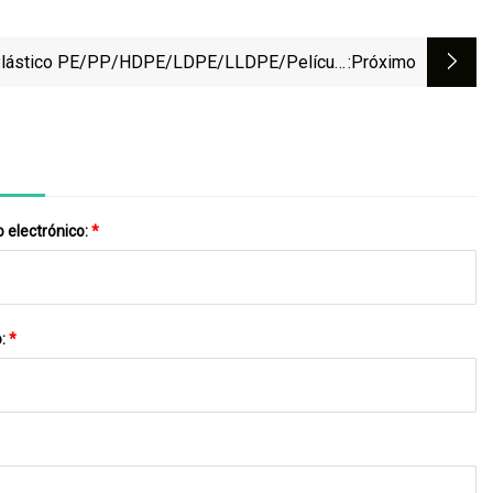
lástico PE/PP/HDPE/LDPE/LLDPE/película
:próximo
olsa/bolsa Tejida/no Tejido/fibra/línea De
anulación/planta De Granulación/reciclaje De
glomeración/máquina Peletizadora Compacta
 electrónico:
*
o:
*