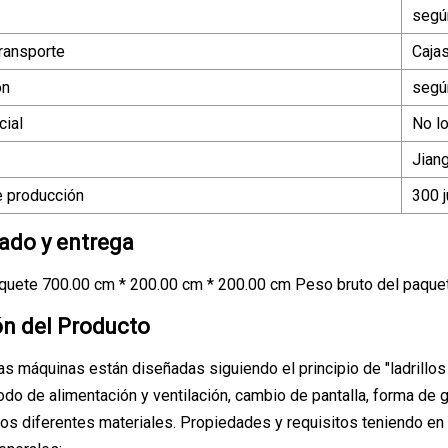
según
ransporte
Caja
ón
según
ial
No l
Jian
 producción
300 
do y entrega
quete 700.00 cm * 200.00 cm * 200.00 cm Peso bruto del paque
ón del Producto
s máquinas están diseñadas siguiendo el principio de "ladrillos de
modo de alimentación y ventilación, cambio de pantalla, forma de
os diferentes materiales. Propiedades y requisitos teniendo en 