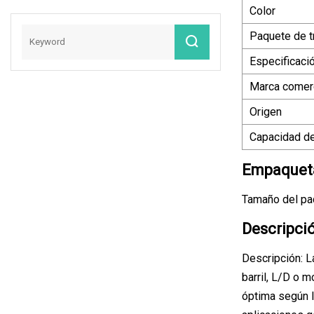
Tejidas Trituración
Tuberías
Color
Lavado Línea De
Producción
Paquete de t
Reciclaje Planta De
Máquina De
Peletización
Fabricación De
Especificaci
Granuladora
Extrusión
Marca comerc
Máquina De
Granulación
Origen
Capacidad de
Empaqueta
Tamaño del pa
Descripci
Descripción: La
barril, L/D o 
óptima según l