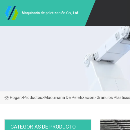
Maquinaria de peletización Co., Ltd.
Hogar
>
Productos
>
Maquinaria De Peletización
>
Gránulos Plástico
CATEGORÍAS DE PRODUCTO