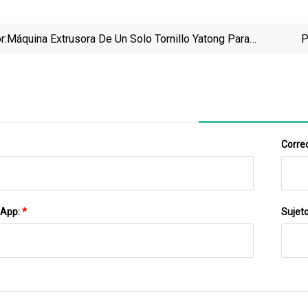
r:
Máquina Extrusora De Un Solo Tornillo Yatong Para
P
Máquina Peletizadora De Reciclaje De Plástico
BOPP/b
Gr
A
Correo
sApp:
*
Sujet