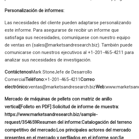
Personalización de informes:
Las necesidades del cliente pueden adaptarse personalizando
este informe. Para asegurarse de recibir un informe que
satisfaga sus necesidades, comuníquese con nuestro equipo
de ventas en (
sales@marketsandresearch.biz
). También puede
comunicarse con nuestros ejecutivos al +1-201-465-4211 para
analizar sus necesidades de investigación.
Contáctenos
Mark StoneJefe de Desarrollo
Comercial
Teléfono:
+1-201-465-4211
Correo
electrónico:
ventas@marketsandresearch.biz
Web:
www.marketsand
Mercado de máquinas de pellets con matriz de anillo
vertical
[Folleto en PDF] Solicitud de informe de muestra:
https://www.marketsandresearch.biz/sample-
request/354659
Resumen del informe:
Catalogación del terreno
competitivo del mercado:
Los principales actores del mercado
presentes en el mercado y perfilados en el informe son:
Se