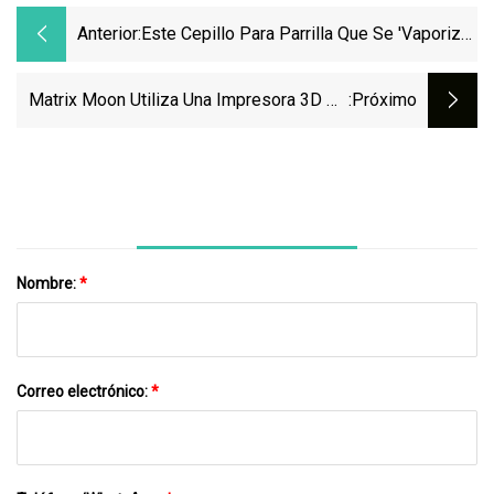
Anterior:
Este Cepillo Para Parrilla Que Se 'vaporiza'
Se Atasca
Matrix Moon Utiliza Una Impresora 3D De
:próximo
Pellets Para Moldes, Herramientas Y
Patrones
Nombre:
*
Correo electrónico:
*