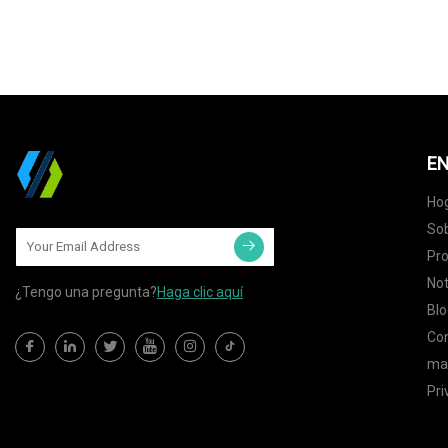
EN
Ho
Sob
Pr
Not
¿Tengo una pregunta?
Haga clic aquí
Blo
Co
map
Pri