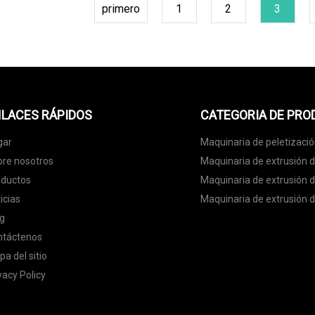
primero
1
2
3
LACES RÁPIDOS
CATEGORIA DE PR
gar
Maquinaria de peletizaci
re nosotros
Maquinaria de extrusión 
oductos
Maquinaria de extrusión 
icias
Maquinaria de extrusión d
g
ntáctenos
a del sitio
vacy Policy