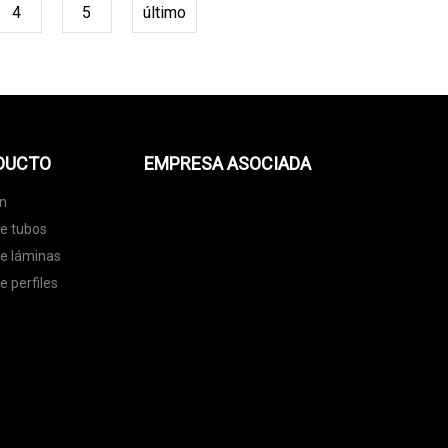
4
5
último
ODUCTO
EMPRESA ASOCIADA
ón
de tubos
de láminas
e perfiles